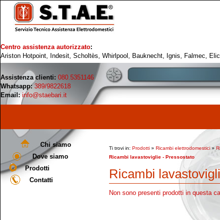
Centro assistenza autorizzato
:
Ariston Hotpoint, Indesit, Scholtès, Whirlpool, Bauknecht, Ignis, Falmec, Eli
Assistenza clienti:
080.5351146
Whatsapp:
389/9822618
Email:
info@staebari.it
Chi siamo
Ti trovi in:
Prodotti
»
Ricambi elettrodomestici
»
R
Dove siamo
Ricambi lavastoviglie - Pressostato
Prodotti
Ricambi lavastovigl
Contatti
Non sono presenti prodotti in questa ca