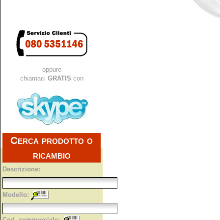
oppure
chiamaci
GRATIS
con
Cerca prodotto o
ricambio
Descrizione:
Modello:
Cod. commerciale: