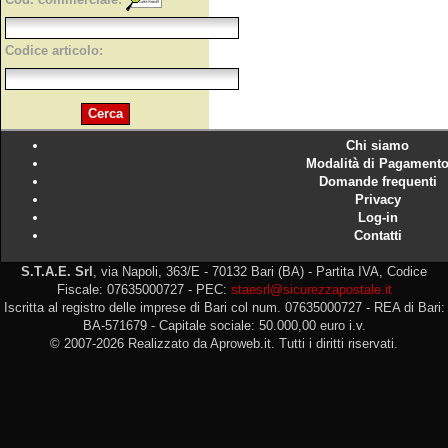
Codice articolo:
Chi siamo
Modalità di Pagament
Domande frequenti
Privacy
Log-in
Contatti
S.T.A.E. Srl
, via Napoli, 363/E - 70132 Bari (BA) - Partita IVA, Codice
Fiscale: 07635000727 - PEC:
staesrl@sicurezzapostale.it
Iscritta al registro delle imprese di Bari col num. 07635000727 - REA di Bari:
BA-571679 - Capitale sociale: 50.000,00 euro i.v.
© 2007-2026 Realizzato da Aproweb.it. Tutti i diritti riservati.