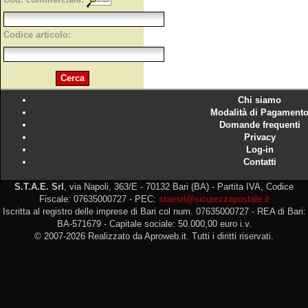
Codice articolo:
Chi siamo
Modalità di Pagament
Domande frequenti
Privacy
Log-in
Contatti
S.T.A.E. Srl
, via Napoli, 363/E - 70132 Bari (BA) - Partita IVA, Codice
Fiscale: 07635000727 - PEC:
staesrl@sicurezzapostale.it
Iscritta al registro delle imprese di Bari col num. 07635000727 - REA di Bari:
BA-571679 - Capitale sociale: 50.000,00 euro i.v.
© 2007-2026 Realizzato da Aproweb.it. Tutti i diritti riservati.