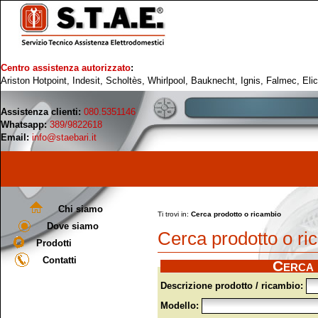
Centro assistenza autorizzato
:
Ariston Hotpoint, Indesit, Scholtès, Whirlpool, Bauknecht, Ignis, Falmec, Eli
Assistenza clienti:
080.5351146
Whatsapp:
389/9822618
Email:
info@staebari.it
Chi siamo
Ti trovi in:
Cerca prodotto o ricambio
Dove siamo
Cerca prodotto o ri
Prodotti
Contatti
Cerca 
Descrizione prodotto / ricambio:
Modello: