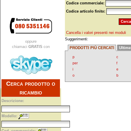
Codice commerciale:
Codice articolo finito:
Cancella i valori presenti nei moduli
Suggerimenti:
oppure
chiamaci
GRATIS
con
PRODOTTI PIÙ CERCATI
Ultime
p
c
per
f
i
e
o
b
Cerca prodotto o
ricambio
Descrizione:
Modello:
Cod. commerciale: