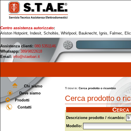
Centro assistenza autorizzato
:
Ariston Hotpoint, Indesit, Scholtès, Whirlpool, Bauknecht, Ignis, Falmec, Eli
Assistenza clienti:
080.5351146
Whatsapp:
389/9822618
Email:
info@staebari.it
Chi siamo
Ti trovi in:
Cerca prodotto o ricambio
Dove siamo
Cerca prodotto o ri
Prodotti
Contatti
Cerca 
Descrizione prodotto / ricambio:
Modello: