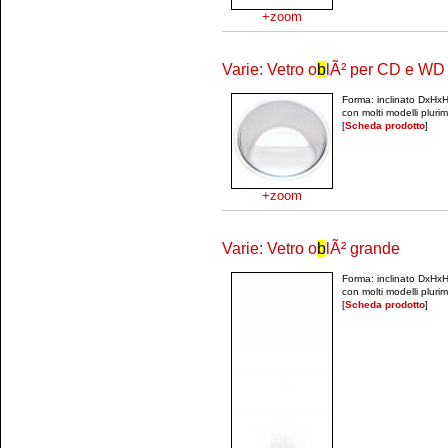
+zoom
Varie: Vetro o
b
lÃ² per CD e WD
Forma: inclinato DxHx
con molti modelli plur
[
Scheda prodotto
]
+zoom
Varie: Vetro o
b
lÃ² grande
Forma: inclinato DxHx
con molti modelli plur
[
Scheda prodotto
]