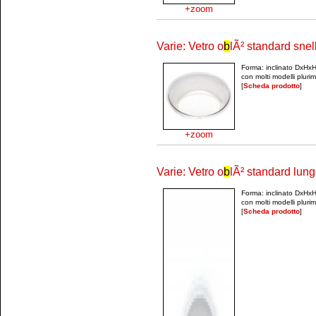
+zoom
Varie: Vetro o
b
lÃ² standard snel
Forma: inclinato DxHx
con molti modelli plur
[
Scheda prodotto
]
+zoom
Varie: Vetro o
b
lÃ² standard lun
Forma: inclinato DxHx
con molti modelli plur
[
Scheda prodotto
]