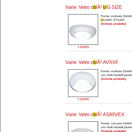
Varie: Vetro o
b
lÃ²
b
IG SIZE
Forma: inclinato DxHx
b
S1400, ET1400
[
Scheda prodotto
]
+zoom
Varie: Vetro o
b
lÃ² AVXXF
Forma: inclinato DxHx
con molti modelli plur
[
Scheda prodotto
]
+zoom
Varie: Vetro o
b
lÃ² AS60VEX
Forma: concavo DxHxH
con molti modelli plur
[
Scheda prodotto
]