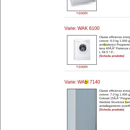
+zoom
Varie: WAK 6100
Classe efficienza ene
cotone: 6.0 kg 1.000 
anti
b
atterico Program
lana 40Ã‚Â° Partenza r
L 59.5 * P...
[
Scheda prodotto
]
+zoom
Varie: WA
b
I 7140
Classe efficienza ene
cotone: 7.0 kg 1.400 g
Colorati 15Ã‚Â° Progra
ritardata Sicurezza
b
a
antiallagamento (overfl
[
Scheda prodotto
]