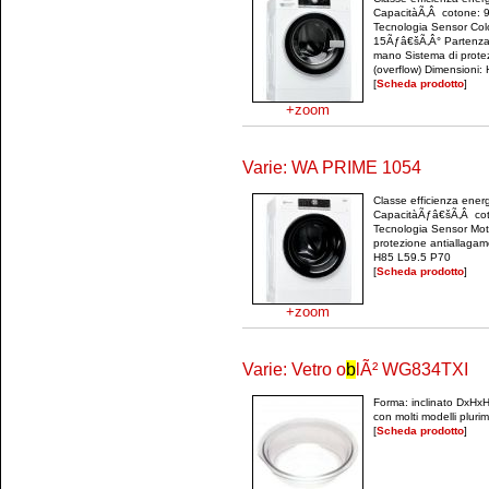
CapacitàÃ‚Â cotone: 9.
Tecnologia Sensor Colo
15Ãƒâ€šÃ‚Â° Partenza 
mano Sistema di prote
(overflow) Dimensioni: 
[
Scheda prodotto
]
+zoom
Varie: WA PRIME 1054
Classe efficienza ene
CapacitàÃƒâ€šÃ‚Â coto
Tecnologia Sensor Mot
protezione antiallagam
H85 L59.5 P70
[
Scheda prodotto
]
+zoom
Varie: Vetro o
b
lÃ² WG834TXI
Forma: inclinato DxHx
con molti modelli plur
[
Scheda prodotto
]