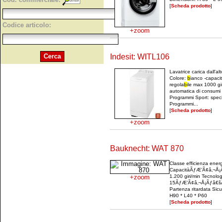
[
Scheda prodotto
]
Codice articolo:
+zoom
Indesit: WITL106
Lavatrice carica dall'alt
Colore:
b
ianco -capacit
regola
b
ile max 1000 gi
automatica di consumi 
Programmi Sport: specia
Programmi...
[
Scheda prodotto
]
+zoom
Bauknecht: WAT 870
Classe efficienza ener
CapacitàÃƒÆ’Ã¢â‚¬Å¡Ã
+zoom
1.200 giri/min Tecnolo
15ÃƒÆ’Ã¢â‚¬Å¡Ãƒâ€šÃ‚
Partenza ritardata Sic
H90 * L40 * P60
[
Scheda prodotto
]