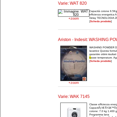
Varie: WAT 820
Capacità cotone 6.5Kg
efficienza energetica 
+zoom
Delay TECNOLOGIA 
[
Scheda prodotto
]
Ariston - Indesit: WASHING 
WASHING POWDER Dete
lavatrice Questa formul
garantire ottimi risultat
b
asse temperature. Agi
[
Scheda prodotto
]
+zoom
Varie: WAK 7145
Classe efficienza ener
CapacitÃƒÆ’Ã†â€™Ãƒ
cotone: 7.0 kg 1.400 g
Programma lana