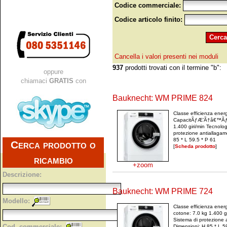
Codice commerciale:
Codice articolo finito:
Cancella i valori presenti nei moduli
937
prodotti trovati con il termine "b":
oppure
chiamaci
GRATIS
con
Bauknecht: WM PRIME 824
Classe efficienza ener
CapacitÃƒÆ’Ã†â€™Ãƒâ
1.400 giri/min Tecnolo
protezione antiallagam
85 * L 59.5 * P 61
Cerca prodotto o
[
Scheda prodotto
]
ricambio
+zoom
Descrizione:
Bauknecht: WM PRIME 724
Modello:
Classe efficienza ener
cotone: 7.0 kg 1.400 g
Sistema di protezione 
Cod. commerciale:
Dimensioni: H 85 * L 5