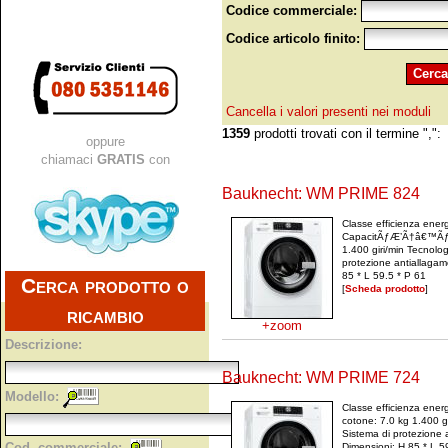
Codice commerciale:
Codice articolo finito:
Cancella i valori presenti nei moduli
1359
prodotti trovati con il termine ",":
oppure
chiamaci
GRATIS
con
Bauknecht: WM PRIME 824
Classe efficienza ener
CapacitÃƒÆ’Ã†â€™Ãƒâ
1.400 giri/min Tecnolo
protezione antiallagam
85 * L 59.5 * P 61
Cerca prodotto o
[
Scheda prodotto
]
ricambio
+zoom
Descrizione:
Bauknecht: WM PRIME 724
Modello:
Classe efficienza ener
cotone: 7.0 kg 1.400 g
Sistema di protezione 
Cod. commerciale:
Dimensioni: H 85 * L 5