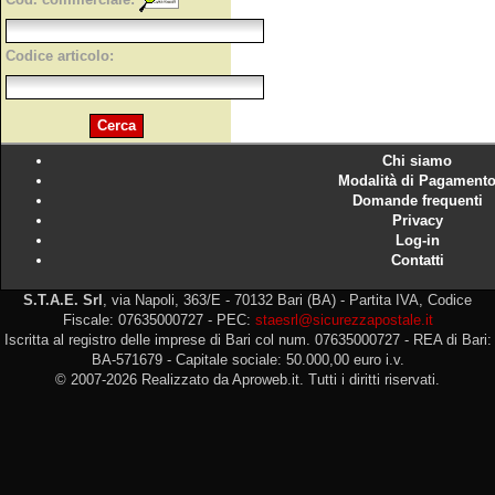
Codice articolo:
Chi siamo
Modalità di Pagament
Domande frequenti
Privacy
Log-in
Contatti
S.T.A.E. Srl
, via Napoli, 363/E - 70132 Bari (BA) - Partita IVA, Codice
Fiscale: 07635000727 - PEC:
staesrl@sicurezzapostale.it
Iscritta al registro delle imprese di Bari col num. 07635000727 - REA di Bari:
BA-571679 - Capitale sociale: 50.000,00 euro i.v.
© 2007-2026 Realizzato da Aproweb.it. Tutti i diritti riservati.