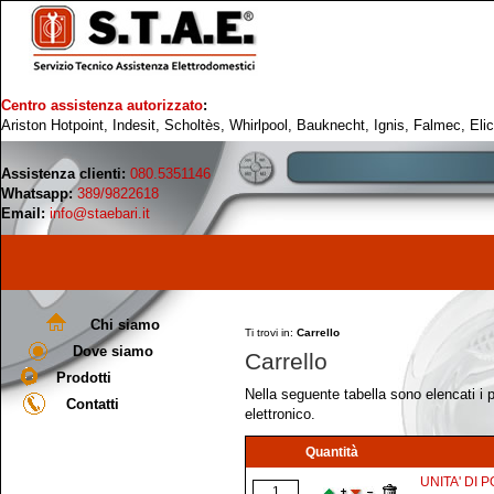
Centro assistenza autorizzato
:
Ariston Hotpoint, Indesit, Scholtès, Whirlpool, Bauknecht, Ignis, Falmec, Eli
Assistenza clienti:
080.5351146
Whatsapp:
389/9822618
Email:
info@staebari.it
Chi siamo
Ti trovi in:
Carrello
Dove siamo
Carrello
Prodotti
Nella seguente tabella sono elencati i pr
Contatti
elettronico.
Quantità
UNITA' DI 