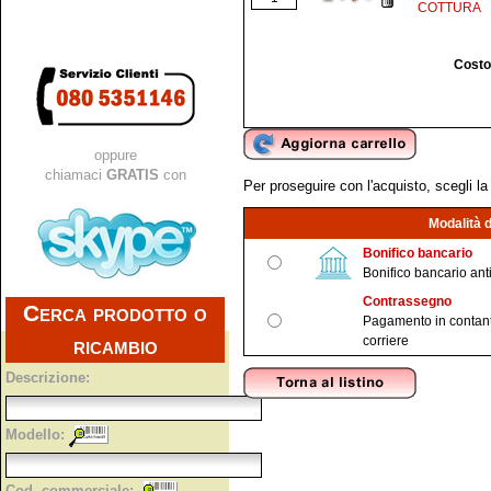
COTTURA
Costo
oppure
chiamaci
GRATIS
con
Per proseguire con l'acquisto, scegli l
Modalità 
Bonifico bancario
Bonifico bancario ant
Contrassegno
Cerca prodotto o
Pagamento in contant
ricambio
corriere
Descrizione:
Modello:
Cod. commerciale: