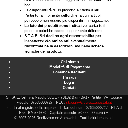
hoc;
La
disponibilità
di un prodotto è riferita a ieri.
Pertanto, al momento dell'ordine, alcuni articoli
potrebbero non essere più disponibili in magazzino;
Le foto dei prodotti sono indicative
, pertanto il
prodotto potrebbe essere leggermente differente;
S.T.A.E. Srl declina ogni responsabilità per
inesattezze e/o omissioni eventualmente
riscontrate nelle descrizioni e/o nelle schede
tecniche dei prodotti
.
Chi siamo
Modalità di Pagamento
Domande frequenti
Privacy
Log-in
Contatti
S.T.A.E. Srl
, via Napoli, 363/E - 70132 Bari (BA) - Partita IVA, Codice
Fiscale: 07635000727 - PEC:
staesrl@sicurezzapostale.it
Iscritta al registro delle imprese di Bari col num. 07635000727 - REA di
Bari: BA-571679 - Capitale sociale: 50.000,00 euro i.v.
© 2007-2026 Realizzato da Aproweb.it. Tutti i diritti riservati.