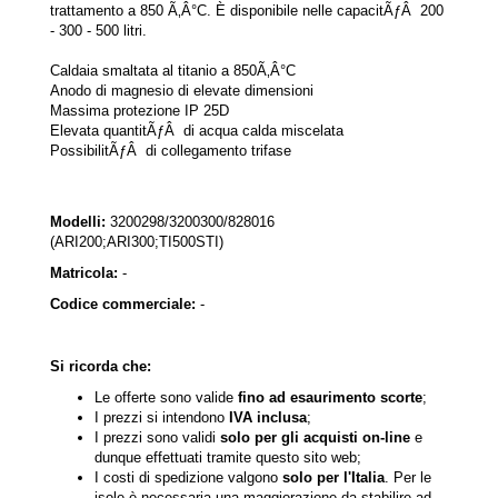
trattamento a 850 Ã‚Â°C. È disponibile nelle capacitÃƒÂ 200
- 300 - 500 litri.
Caldaia smaltata al titanio a 850Ã‚Â°C
Anodo di magnesio di elevate dimensioni
Massima protezione IP 25D
Elevata quantitÃƒÂ di acqua calda miscelata
PossibilitÃƒÂ di collegamento trifase
Modelli:
3200298/3200300/828016
(ARI200;ARI300;TI500STI)
Matricola:
-
Codice commerciale:
-
Si ricorda che:
Le offerte sono valide
fino ad esaurimento scorte
;
I prezzi si intendono
IVA inclusa
;
I prezzi sono validi
solo per gli acquisti on-line
e
dunque effettuati tramite questo sito web;
I costi di spedizione valgono
solo per l'Italia
. Per le
isole è necessaria una maggiorazione da stabilire ad