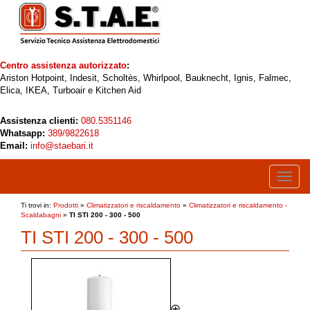
Centro assistenza autorizzato
:
Ariston Hotpoint, Indesit, Scholtès, Whirlpool, Bauknecht, Ignis, Falmec,
Elica, IKEA, Turboair e Kitchen Aid
Assistenza clienti:
080.5351146
Whatsapp:
389/9822618
Email:
info@staebari.it
Toggle
naviga
Ti trovi in:
Prodotti
»
Climatizzatori e riscaldamento
»
Climatizzatori e riscaldamento -
Scaldabagni
»
TI STI 200 - 300 - 500
TI STI 200 - 300 - 500