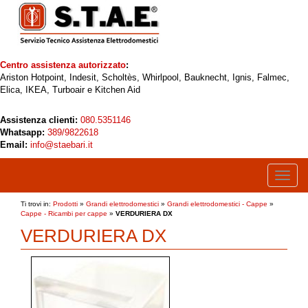
Centro assistenza autorizzato
:
Ariston Hotpoint, Indesit, Scholtès, Whirlpool, Bauknecht, Ignis, Falmec,
Elica, IKEA, Turboair e Kitchen Aid
Assistenza clienti:
080.5351146
Whatsapp:
389/9822618
Email:
info@staebari.it
Toggle
naviga
Ti trovi in:
Prodotti
»
Grandi elettrodomestici
»
Grandi elettrodomestici - Cappe
»
Cappe - Ricambi per cappe
»
VERDURIERA DX
VERDURIERA DX