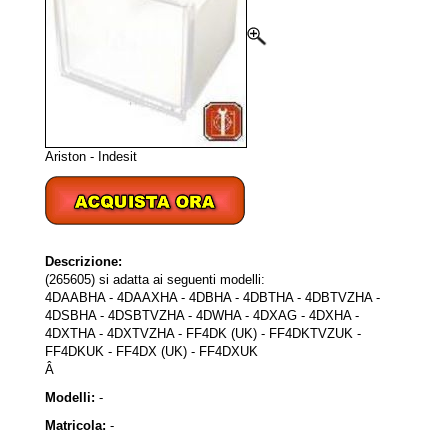
Ariston - Indesit
Descrizione:
(265605) si adatta ai seguenti modelli:
4DAABHA - 4DAAXHA - 4DBHA - 4DBTHA - 4DBTVZHA -
4DSBHA - 4DSBTVZHA - 4DWHA - 4DXAG - 4DXHA -
4DXTHA - 4DXTVZHA - FF4DK (UK) - FF4DKTVZUK -
FF4DKUK - FF4DX (UK) - FF4DXUK
Â
Modelli:
-
Matricola:
-