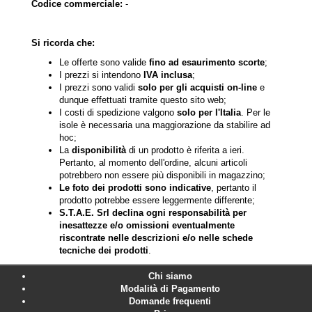
Codice commerciale:
-
Si ricorda che:
Le offerte sono valide
fino ad esaurimento scorte
;
I prezzi si intendono
IVA inclusa
;
I prezzi sono validi
solo per gli acquisti on-line
e
dunque effettuati tramite questo sito web;
I costi di spedizione valgono
solo per l'Italia
. Per le
isole è necessaria una maggiorazione da stabilire ad
hoc;
La
disponibilità
di un prodotto è riferita a ieri.
Pertanto, al momento dell'ordine, alcuni articoli
potrebbero non essere più disponibili in magazzino;
Le foto dei prodotti sono indicative
, pertanto il
prodotto potrebbe essere leggermente differente;
S.T.A.E. Srl declina ogni responsabilità per
inesattezze e/o omissioni eventualmente
riscontrate nelle descrizioni e/o nelle schede
tecniche dei prodotti
.
Chi siamo
Modalità di Pagamento
Domande frequenti