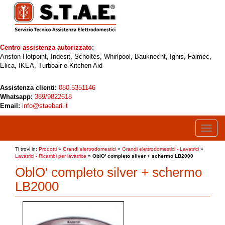
Centro assistenza autorizzato
:
Ariston Hotpoint, Indesit, Scholtès, Whirlpool, Bauknecht, Ignis, Falmec,
Elica, IKEA, Turboair e Kitchen Aid
Assistenza clienti:
080.5351146
Whatsapp:
389/9822618
Email:
info@staebari.it
Toggle
naviga
Ti trovi in:
Prodotti
»
Grandi elettrodomestici
»
Grandi elettrodomestici - Lavatrici
»
Lavatrici - Ricambi per lavatrice
»
OblO' completo silver + schermo LB2000
OblO' completo silver + schermo
LB2000