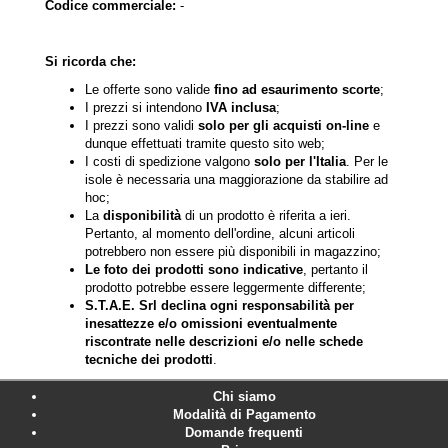
Codice commerciale:
-
Si ricorda che:
Le offerte sono valide
fino ad esaurimento scorte
;
I prezzi si intendono
IVA inclusa
;
I prezzi sono validi
solo per gli acquisti on-line
e
dunque effettuati tramite questo sito web;
I costi di spedizione valgono
solo per l'Italia
. Per le
isole è necessaria una maggiorazione da stabilire ad
hoc;
La
disponibilità
di un prodotto è riferita a ieri.
Pertanto, al momento dell'ordine, alcuni articoli
potrebbero non essere più disponibili in magazzino;
Le foto dei prodotti sono indicative
, pertanto il
prodotto potrebbe essere leggermente differente;
S.T.A.E. Srl declina ogni responsabilità per
inesattezze e/o omissioni eventualmente
riscontrate nelle descrizioni e/o nelle schede
tecniche dei prodotti
.
Chi siamo
Modalità di Pagamento
Domande frequenti