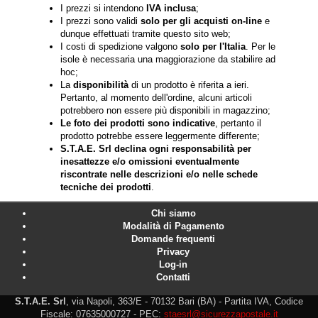
I prezzi si intendono
IVA inclusa
;
I prezzi sono validi
solo per gli acquisti on-line
e
dunque effettuati tramite questo sito web;
I costi di spedizione valgono
solo per l'Italia
. Per le
isole è necessaria una maggiorazione da stabilire ad
hoc;
La
disponibilità
di un prodotto è riferita a ieri.
Pertanto, al momento dell'ordine, alcuni articoli
potrebbero non essere più disponibili in magazzino;
Le foto dei prodotti sono indicative
, pertanto il
prodotto potrebbe essere leggermente differente;
S.T.A.E. Srl declina ogni responsabilità per
inesattezze e/o omissioni eventualmente
riscontrate nelle descrizioni e/o nelle schede
tecniche dei prodotti
.
Chi siamo
Modalità di Pagamento
Domande frequenti
Privacy
Log-in
Contatti
S.T.A.E. Srl
, via Napoli, 363/E - 70132 Bari (BA) - Partita IVA, Codice
Fiscale: 07635000727 - PEC:
staesrl@sicurezzapostale.it