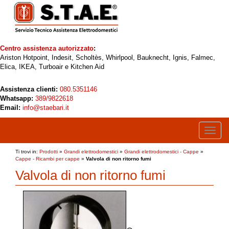
Centro assistenza autorizzato
:
Ariston Hotpoint, Indesit, Scholtès, Whirlpool, Bauknecht, Ignis, Falmec,
Elica, IKEA, Turboair e Kitchen Aid
Assistenza clienti:
080.5351146
Whatsapp:
389/9822618
Email:
info@staebari.it
Toggle
naviga
Ti trovi in:
Prodotti
»
Grandi elettrodomestici
»
Grandi elettrodomestici - Cappe
»
Cappe - Ricambi per cappe
»
Valvola di non ritorno fumi
Valvola di non ritorno fumi