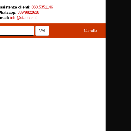
ssistenza clienti:
080.5351146
hatsapp:
389/9822618
mail:
info@staebari.it
VAI
Carrello