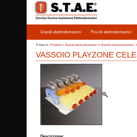
Grandi elettrodomestici
Piccoli elettrodomestici
Ti trovi in:
Prodotti
»
Grandi elettrodomestici
»
Grandi elettrodomestici -
VASSOIO PLAYZONE CEL
Descrizione: