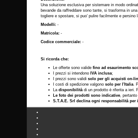
Una soluzione esclusiva per sistemare in modo ordinato l
bevande da raffreddare sono tante, si trasforma in una s
togliere e spostare, si puo' pulire facilmente e persino l
Modelli:
-
Matricola:
-
Codice commerciale:
-
Si ricorda che:
Le offerte sono valide
fino ad esaurimento sco
I prezzi si intendono
IVA inclusa
;
I prezzi sono validi
solo per gli acquisti on-li
I costi di spedizione valgono
solo per l'Italia
. 
La
disponibilità
di un prodotto è riferita a ieri
Le foto dei prodotti sono indicative
, pertanto
S.T.A.E. Srl declina ogni responsabilità per