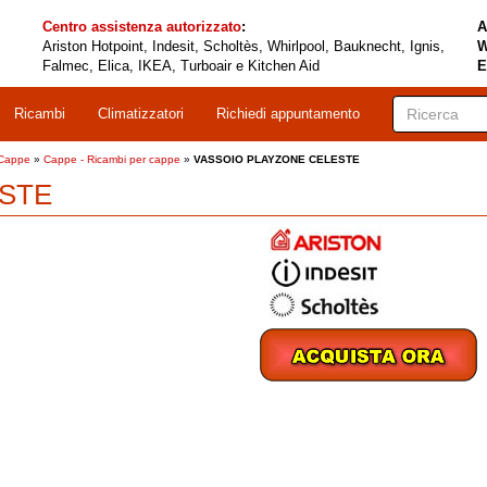
Centro assistenza autorizzato
:
A
Ariston Hotpoint, Indesit, Scholtès, Whirlpool, Bauknecht, Ignis,
W
Falmec, Elica, IKEA, Turboair e Kitchen Aid
E
Ricambi
Climatizzatori
Richiedi appuntamento
 Cappe
»
Cappe - Ricambi per cappe
»
VASSOIO PLAYZONE CELESTE
ESTE