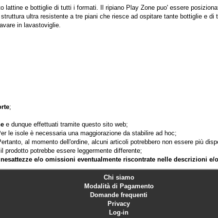
attine e bottiglie di tutti i formati. Il ripiano Play Zone puo' essere posiziona
truttura ultra resistente a tre piani che riesce ad ospitare tante bottiglie e d
avare in lavastoviglie.
rte
;
ne
e dunque effettuati tramite questo sito web;
Per le isole è necessaria una maggiorazione da stabilire ad hoc;
. Pertanto, al momento dell'ordine, alcuni articoli potrebbero non essere più dis
 il prodotto potrebbe essere leggermente differente;
 inesattezze e/o omissioni eventualmente riscontrate nelle descrizioni e/
Chi siamo
Modalità di Pagamento
Domande frequenti
Privacy
Log-in