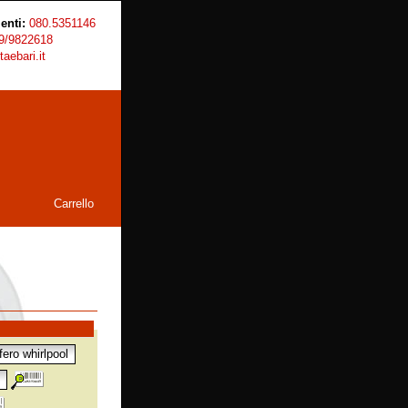
enti:
080.5351146
9/9822618
aebari.it
Carrello