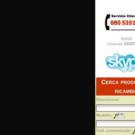
oppure
chiamaci
GRAT
Cerca prod
ricamb
Descrizione:
Modello:
Cod. commerciale: