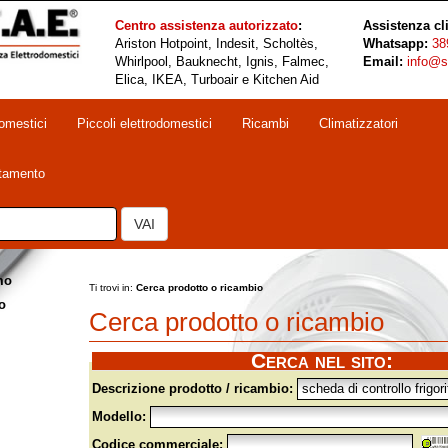
Centro assistenza autorizzato
:
Assistenza cli
Ariston Hotpoint, Indesit, Scholtès,
Whatsapp:
38
Whirlpool, Bauknecht, Ignis, Falmec,
Email:
info@st
Elica, IKEA, Turboair e Kitchen Aid
omestici
Piccoli elettrodomestici
Ricambi
Climatizzatori
ntamento
VAI
mo
Ti trovi in:
Cerca prodotto o ricambio
o
Cerca prodotto o ricambio
Cerca nel sito:
Descrizione prodotto / ricambio:
Modello:
Codice commerciale: