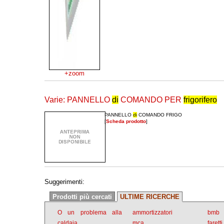
+zoom
Varie: PANNELLO
di
COMANDO PER
frigorifero
PANNELLO
di
COMANDO FRIGO
[
Scheda prodotto
]
Suggerimenti:
Prodotti più cercati
ULTIME RICERCHE
O un problema alla
ammortizzatori
bmb
caldaia
mca
faretti