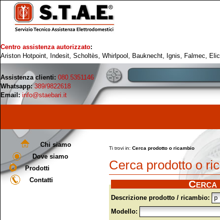
Centro assistenza autorizzato
:
Ariston Hotpoint, Indesit, Scholtès, Whirlpool, Bauknecht, Ignis, Falmec, Eli
Assistenza clienti:
080.5351146
Whatsapp:
389/9822618
Email:
info@staebari.it
Chi siamo
Ti trovi in:
Cerca prodotto o ricambio
Dove siamo
Cerca prodotto o ri
Prodotti
Contatti
Cerca 
Descrizione prodotto / ricambio:
Modello: