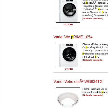
Ca
p
acitàÃ‚Â cotone: 9
Tecnologia Sensor Colo
15Ãƒâ€šÃ‚Â°
p
artenza
mano Sistema di
p
rote
(overflow) Dimensioni: 
[
Scheda prodotto
]
+zoom
Varie: WA
p
RIME 1054
Classe efficienza ene
Ca
p
acitàÃƒâ€šÃ‚Â coto
Tecnologia Sensor Mot
p
rotezione antiallagam
H85 L59.5
p
70
[
Scheda prodotto
]
+zoom
Varie: Vetro oblÃ² WG834TXI
Forma: inclinato DxH
con molti modelli
p
luri
[
Scheda prodotto
]