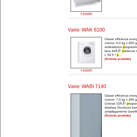
+zoom
Varie: WAK 6100
Classe efficienza ener
cotone: 6.0 kg 1.000 g
antibatterico
p
rogramm
lana 40Ã‚Â°
p
artenza r
L 59.5 *
p
...
[
Scheda prodotto
]
+zoom
Varie: WABI 7140
Classe efficienza ener
cotone: 7.0 kg 1.400 g
Colorati 15Ã‚Â°
p
rogra
ritardata Sicurezza ba
antiallagamento (overfl
[
Scheda prodotto
]