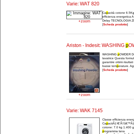
Varie: WAT 820
Ca
p
acità cotone 6.5Kg
efficienza energetica 
+zoom
Delay TECNOLOGIA 
[
Scheda prodotto
]
Ariston - Indesit: WASHING
p
O
WASHING
p
OWDER Det
lavatrice Questa formu
garantire ottimi risultat
basse tem
p
erature. Agi
[
Scheda prodotto
]
+zoom
Varie: WAK 7145
Classe efficienza ener
Ca
p
acitÃƒÆ’Ã†â€™Ãƒ
cotone: 7.0 kg 1.400 g
p
rogramma lana