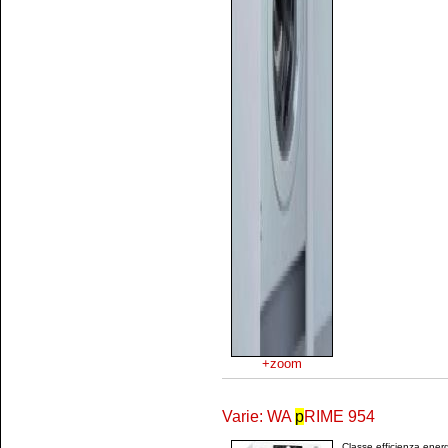
+zoom
Varie: WA
p
RIME 954
Classe efficienza ene