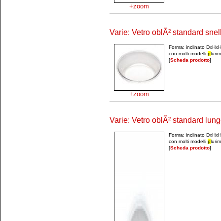
+zoom
Varie: Vetro oblÃ² standard sne
Forma: inclinato DxH
con molti modelli
p
luri
[
Scheda prodotto
]
+zoom
Varie: Vetro oblÃ² standard lun
Forma: inclinato DxH
con molti modelli
p
luri
[
Scheda prodotto
]