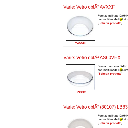
Varie: Vetro oblÃ² AVXXF
Forma: inclinato DxH
con molti modelli
p
luri
[
Scheda prodotto
]
+zoom
Varie: Vetro oblÃ² AS60VEX
Forma: concavo DxHx
con molti modelli
p
luri
[
Scheda prodotto
]
+zoom
Varie: Vetro oblÃ² (80107) LB
Forma: inclinato DxH
con molti modelli
p
luri
[
Scheda prodotto
]