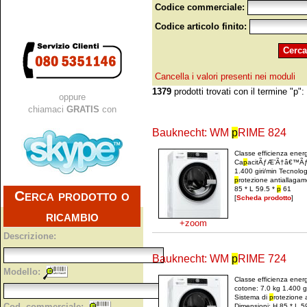
Codice commerciale:
Codice articolo finito:
Cancella i valori presenti nei moduli
1379
prodotti trovati con il termine "p":
oppure
chiamaci
GRATIS
con
Bauknecht: WM
p
RIME 824
Classe efficienza ener
Ca
p
acitÃƒÆ’Ã†â€™Ãƒâ
1.400 giri/min Tecnolo
p
rotezione antiallagam
85 * L 59.5 *
p
61
Cerca prodotto o
[
Scheda prodotto
]
ricambio
+zoom
Descrizione:
Bauknecht: WM
p
RIME 724
Modello:
Classe efficienza ener
cotone: 7.0 kg 1.400 g
Sistema di
p
rotezione 
Cod. commerciale:
Dimensioni: H 85 * L 5