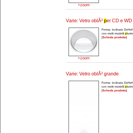
+zoom
Varie: Vetro oblÃ²
p
er CD e WD
Forma: inclinato DxH
con molti modelli
p
luri
[
Scheda prodotto
]
+zoom
Varie: Vetro oblÃ² grande
Forma: inclinato DxH
con molti modelli
p
luri
[
Scheda prodotto
]