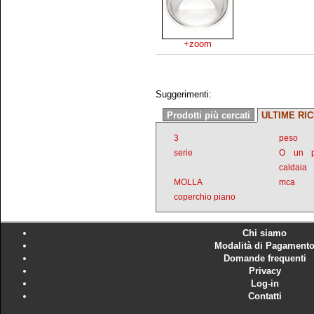
+zoom
Suggerimenti:
Prodotti più cercati
ULTIME RI
3
peso
serie
O un p
caldaia
MOLLA
mca
coperchio piano
Chi siamo
Modalità di Pagament
Domande frequenti
Privacy
Log-in
Contatti