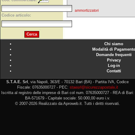
ammortizzatori
Codice articolo:
Chi siamo
Modalità di Pagament
Domande frequenti
Privacy
Log-in
Contatti
S.T.A.E. Srl
, via Napoli, 363/E - 70132 Bari (BA) - Partita IVA, Codice
Fiscale: 07635000727 - PEC:
staesrl@sicurezzapostale.it
Iscritta al registro delle imprese di Bari col num. 07635000727 - REA di Bari:
BA-571679 - Capitale sociale: 50.000,00 euro i.v.
© 2007-2026 Realizzato da Aproweb.it. Tutti i diritti riservati.