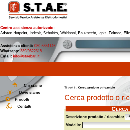
Centro assistenza autorizzato
:
Ariston Hotpoint, Indesit, Scholtès, Whirlpool, Bauknecht, Ignis, Falmec, Eli
Assistenza clienti:
080.5351146
Whatsapp:
389/9822618
Email:
info@staebari.it
Chi siamo
Ti trovi in:
Cerca prodotto o ricambio
Dove siamo
Cerca prodotto o ri
Prodotti
Contatti
Cerca 
Descrizione prodotto / ricambio:
Modello: