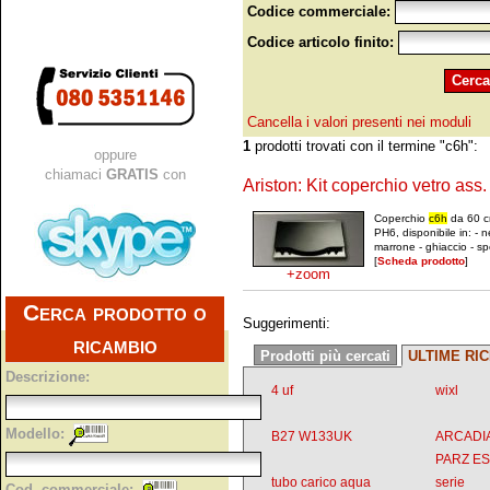
Codice commerciale:
Codice articolo finito:
Cancella i valori presenti nei moduli
1
prodotti trovati con il termine "c6h":
oppure
chiamaci
GRATIS
con
Ariston: Kit coperchio vetro ass
Coperchio
c6h
da 60 cm
PH6, disponibile in: - n
marrone - ghiaccio - s
[
Scheda prodotto
]
+zoom
Cerca prodotto o
Suggerimenti:
ricambio
Prodotti più cercati
ULTIME RI
Descrizione:
4 uf
wixl
Modello:
B27 W133UK
ARCADI
PARZ E
tubo carico aqua
serie
Cod. commerciale: