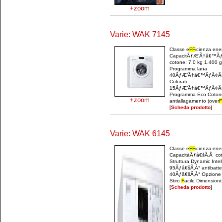
+zoom
Varie: WAK 7145
Classe e
F
F
icienza ene
CapacitÃƒÆ’Ã†â€™Ãƒ
cotone: 7.0 kg 1.400 g
Programma lana
40ÃƒÆ’Ã†â€™ÃƒÂ¢Ã¢â
Colorati
15ÃƒÆ’Ã†â€™ÃƒÂ¢Ã¢â
Programma Eco Cotone
+zoom
antiallagamento (over
F
[
Scheda prodotto
]
Varie: WAK 6145
Classe e
F
F
icienza ene
CapacitàÃƒâ€šÃ‚Â coto
Struttura Dynamic Int
95Ãƒâ€šÃ‚Â° antibatt
40Ãƒâ€šÃ‚Â° Opzione p
Stiro
F
acile Dimensioni:
[
Scheda prodotto
]