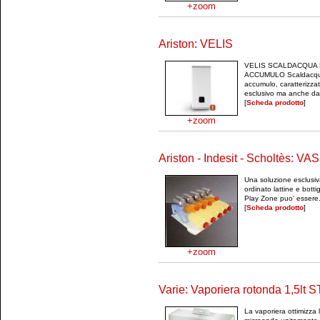
+zoom
Ariston: VELIS
VELIS SCALDACQUA 
ACCUMULO Scaldacqua 
accumulo, caratterizza
esclusivo ma anche dall
[
Scheda prodotto
]
+zoom
Ariston - Indesit - Scholtès
Una soluzione esclusiv
ordinato lattine e bottigl
Play Zone puo' essere.
[
Scheda prodotto
]
+zoom
Varie: Vaporiera rotonda 1,5lt
La vaporiera ottimizza l