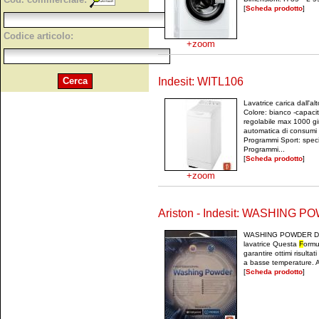
[
Scheda prodotto
]
Codice articolo:
+zoom
Indesit: WITL106
Lavatrice carica dall'alt
Colore: bianco -capacit
regolabile max 1000 gi
automatica di consumi 
Programmi Sport: specia
Programmi...
[
Scheda prodotto
]
+zoom
Ariston - Indesit: WASHING 
WASHING POWDER Dete
lavatrice Questa
F
ormu
garantire ottimi risulta
a basse temperature. A
[
Scheda prodotto
]