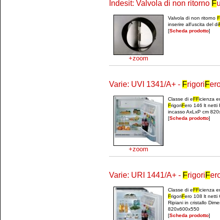
Indesit: Valvola di non ritorno
F
Valvola di non ritorno
F
inserire all'uscita del di
[
Scheda prodotto
]
+zoom
Varie: UVI 1341/A+ -
F
rigori
F
er
Classe di e
F
F
icienza e
F
rigori
F
ero 146 lt netti 
incasso AxLxP cm 82
[
Scheda prodotto
]
+zoom
Varie: URI 1441/A+ -
F
rigori
F
er
Classe di e
F
F
icienza e
F
rigori
F
ero 108 lt nett
Ripiani in cristallo Di
820x600x550
[
Scheda prodotto
]