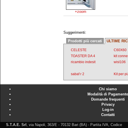
+zoom
Suggerimenti:
Prodotti più cercati
ULTIME RI
CELESTE
C60X60
TOASTER DA 4
kit conn
ricambio indesit
wisl106
sabaf r 2
Kit per p
Chi siamo
Modalità di Pagament
Domande frequenti
Privacy
Log-in
Contatti
S.T.A.E. Srl
, via Napoli, 363/E - 70132 Bari (BA) - Partita IVA, Codice