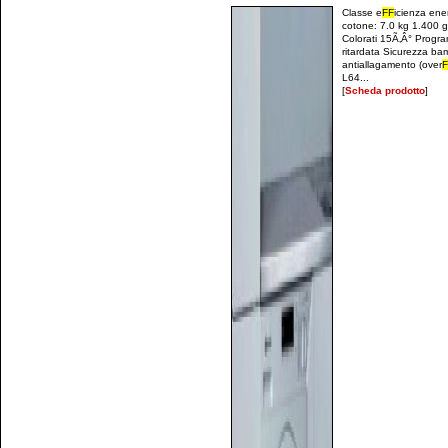
Classe e
F
F
icienza en
cotone: 7.0 kg 1.400 g
Colorati 15Ã‚Â° Progra
ritardata Sicurezza ba
antiallagamento (over
F
L64...
[
Scheda prodotto
]