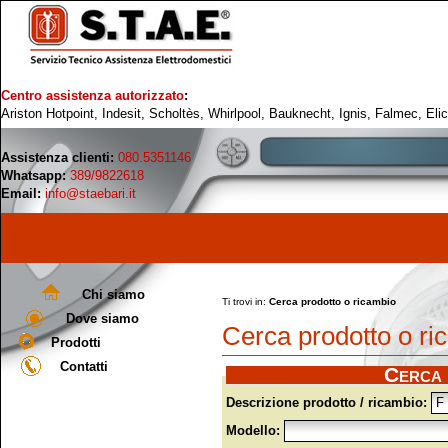
Centro assistenza autorizzato
:
Ariston Hotpoint, Indesit, Scholtès, Whirlpool, Bauknecht, Ignis, Falmec, Eli
Assistenza clienti:
080.5351146
Whatsapp:
389/9822618
Email:
info@staebari.it
Chi siamo
Ti trovi in:
Cerca prodotto o ricambio
Dove siamo
Cerca prodotto o ri
Prodotti
Contatti
Cerca 
Descrizione prodotto / ricambio:
Modello: