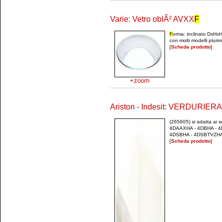
Varie: Vetro oblÃ² AVXX
F
F
orma: inclinato DxHx
con molti modelli plur
[
Scheda prodotto
]
+zoom
Ariston - Indesit: VERDURIER
(265605) si adatta ai 
4DAAXHA - 4DBHA - 4
4DSBHA - 4DSBTVZHA 
[
Scheda prodotto
]