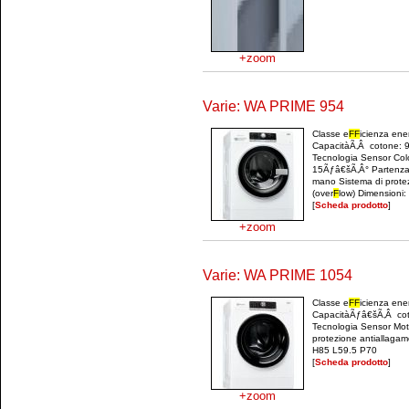
+zoom
Varie: WA PRIME 954
Classe e
F
F
icienza en
CapacitàÃ‚Â cotone: 9.
Tecnologia Sensor Colo
15Ãƒâ€šÃ‚Â° Partenza 
mano Sistema di prote
(over
F
low) Dimensioni: 
[
Scheda prodotto
]
+zoom
Varie: WA PRIME 1054
Classe e
F
F
icienza en
CapacitàÃƒâ€šÃ‚Â coto
Tecnologia Sensor Mot
protezione antiallagam
H85 L59.5 P70
[
Scheda prodotto
]
+zoom