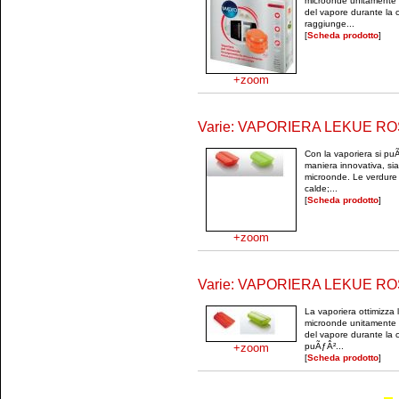
microonde unitamente a
del vapore durante la c
raggiunge...
[
Scheda prodotto
]
+zoom
Varie: VAPORIERA LEKUE RO
Con la vaporiera si pu
maniera innovativa, sia
microonde. Le verdure
calde;...
[
Scheda prodotto
]
+zoom
Varie: VAPORIERA LEKUE RO
La vaporiera ottimizza l
microonde unitamente a
del vapore durante la c
+zoom
puÃƒÂ²...
[
Scheda prodotto
]