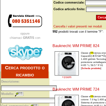
Codice commerciale:
Codice articolo finito:
Cancella i valori presenti nei moduli
992
prodotti trovati con il termine "F":
oppure
chiamaci
GRATIS
con
Bauknecht: WM PRIME 824
Classe e
F
F
icienza ene
CapacitÃƒÆ’Ã†â€™Ãƒâ
1.400 giri/min Tecnolo
protezione antiallagam
H 85 * L 59.5 * P 61
Cerca prodotto o
[
Scheda prodotto
]
ricambio
+zoom
Descrizione:
Bauknecht: WM PRIME 724
Modello:
Classe e
F
F
icienza ene
cotone: 7.0 kg 1.400 g
Sistema di protezione 
Cod. commerciale:
Dimensioni: H 85 * L 5