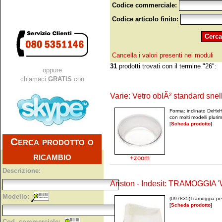
Codice commerciale:
Codice articolo finito:
Cancella i valori presenti nei moduli
31
prodotti trovati con il termine "26":
oppure
chiamaci
GRATIS
con
Varie: Vetro oblÃ² standard sne
Forma: inclinato DxHx
con molti modelli plur
[
Scheda prodotto
]
Cerca prodotto o
ricambio
+zoom
Descrizione:
Ariston - Indesit: TRAMOGGIA 
Modello:
(097835)Tramoggia per 
[
Scheda prodotto
]
Cod. commerciale: