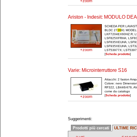
+zoom
Ariston - Indesit: MODULO DE
SCHEDA PER LAVAST
BLDC 27
26
91 MODELL
LKF7204EX60HZ.R; 
LSF825XFRHA; LSF83
LSF835XEUHA; LSF93
LSF935XEUHA; LST32
+zoom
LST53977X; LST5397X
[
Scheda prodotto
]
Varie: Microinterruttore S16
Attacchi: 2 faston Amp
Colore: nero Dimensio
RF322, LB446/476, AV52
come da catalogo
[
Scheda prodotto
]
+zoom
Suggerimenti:
Prodotti più cercati
ULTIME RI