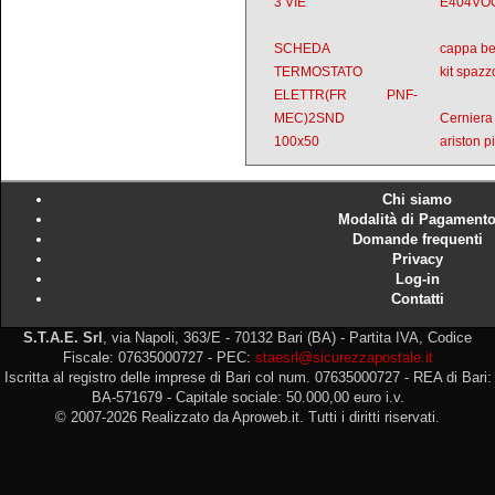
3 VIE
E404VO
SCHEDA
cappa be
TERMOSTATO
kit spazz
ELETTR(FR PNF-
MEC)2SND
Cerniera
100x50
ariston p
Chi siamo
Modalità di Pagament
Domande frequenti
Privacy
Log-in
Contatti
S.T.A.E. Srl
, via Napoli, 363/E - 70132 Bari (BA) - Partita IVA, Codice
Fiscale: 07635000727 - PEC:
staesrl@sicurezzapostale.it
Iscritta al registro delle imprese di Bari col num. 07635000727 - REA di Bari:
BA-571679 - Capitale sociale: 50.000,00 euro i.v.
© 2007-2026 Realizzato da Aproweb.it. Tutti i diritti riservati.