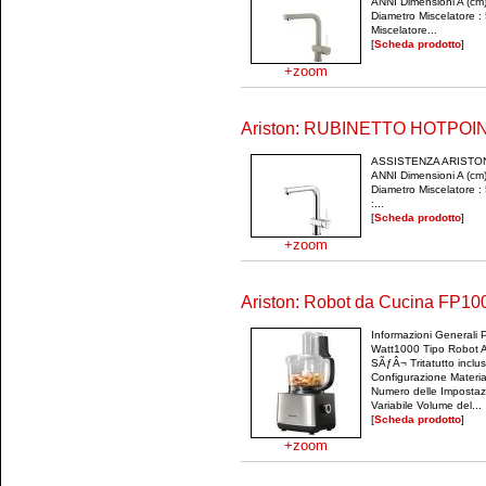
ANNI Dimensioni A (cm)
Diametro Miscelatore 
Miscelatore...
[
Scheda prodotto
]
+zoom
Ariston: RUBINETTO HOTPO
ASSISTENZA ARISTO
ANNI Dimensioni A (cm)
Diametro Miscelatore :
:...
[
Scheda prodotto
]
+zoom
Ariston: Robot da Cucina FP1
Informazioni Generali
Watt1000 Tipo Robot Ac
SÃƒÂ¬ Tritatutto inclus
Configurazione Materia
Numero delle Impostaz
Variabile Volume del...
[
Scheda prodotto
]
+zoom