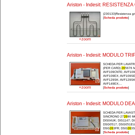
Ariston - Indesit: RESISTENZ
(230133)Resistenza gril
[
Scheda prodotto
]
+zoom
Ariston - Indesit: MODULO T
SCHEDA PER LAVATR
(PER CARD)
26
5676 
AVF109CNTE; AVF109
AVF109EX; AVF109SE
AVF129SK; AVF129SK
AVF149EX;...
+zoom
[
Scheda prodotto
]
Ariston - Indesit: MODULO D
SCHEDA PER LAVAST
SINCRONO 27
26
90 M
DIS04UK; DIS1147; DI
DSG0517; DSG051EU
DSG
26
3FR; DSG
26
3S
[
Scheda prodotto
]