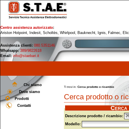
Centro assistenza autorizzato
:
Ariston Hotpoint, Indesit, Scholtès, Whirlpool, Bauknecht, Ignis, Falmec, Eli
Assistenza clienti:
080.5351146
Whatsapp:
389/9822618
Email:
info@staebari.it
Chi siamo
Ti trovi in:
Cerca prodotto o ricambio
Dove siamo
Cerca prodotto o ri
Prodotti
Contatti
Cerca 
Descrizione prodotto / ricambio:
Modello: