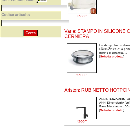
Codice articolo:
+zoom
Varie: STAMPO IN SILICONE
CERNIERA
Lo stampo ha un diamet
LÃ©kuÃ© ed e' la perfe
platino e ceramica....
[
Scheda prodotto
]
+zoom
Ariston: RUBINETTO HOTPOI
ASSISTENZA ARISTO
ANNI Dimensioni A (cm
Base Miscelatore : 50x
[
Scheda prodotto
]
+zoom